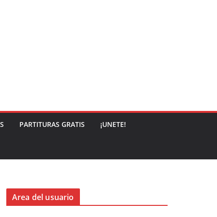
S
PARTITURAS GRATIS
¡UNETE!
Area del usuario