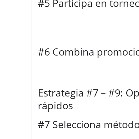
#5 Participa en torne
Casino Online organiza torneos donde los mejore
€10 000. Inscribirte es gratuito si ya tienes fondo
acumular puntos.
#6 Combina promocio
Cada viernes hay códigos promocionales que añade
el bono de recarga mensual, puedes obtener hasta 
Estrategia #7 – #9: Op
rápidos
#7 Selecciona método