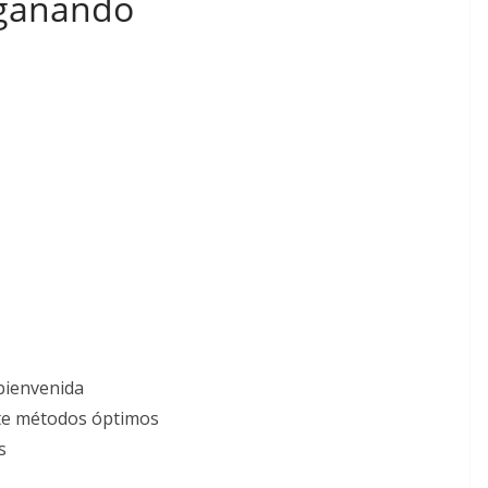
 ganando
sin perder la perspectiva del juego sano. Establece horarios
 superar los 90 minutos seguidos. Utiliza las herramientas de
ección dedicada a apuestas deportivas bajo la marca Sportium,
 con apuestas en fútbol o baloncesto usando el mismo saldo.
mantener la diversión activa.
irá:
bienvenida
te métodos óptimos
s