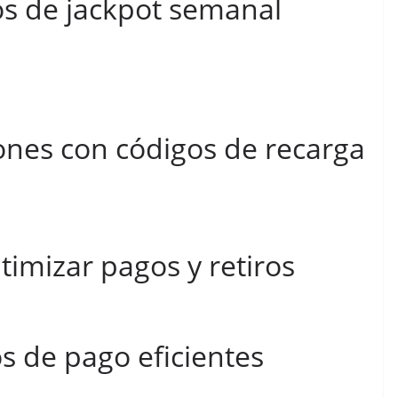
os de jackpot semanal
s jugadores compiten por un premio acumulado que supera los
s activos; solo necesitas jugar durante la semana del evento para
nes con códigos de recarga
n un % extra a tu recarga habitual. Al combinar este extra con
un 30 % más de crédito para apostar en jackpots live.
timizar pagos y retiros
s de pago eficientes