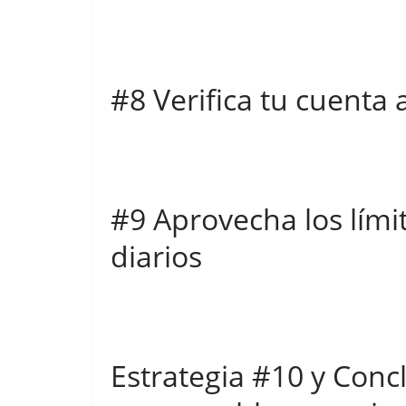
Entre los métodos de pago disponibles destacan t
Neteller, y transferencias bancarias instantáneas.
menos de 24 horas, ideal para jugadores impacien
#8 Verifica tu cuenta 
Completar el proceso KYC evita demoras inesperad
factura reciente; el proceso suele tardar entre 15‑
#9 Aprovecha los lími
diarios
En Casino Online, puedes retirar hasta €5 000 al dí
varios retiros consecutivos o usa la opción “retiro p
Estrategia #10 y Conc