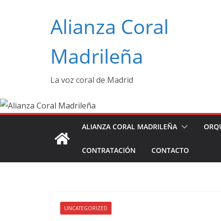
Saltar
Alianza Coral
al
contenido
Madrileña
La voz coral de Madrid
ALIANZA CORAL MADRILEÑA
ORQU
CONTRATACIÓN
CONTACTO
UNCATEGORIZED