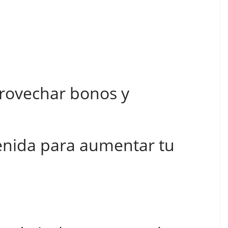
umas
provechar bonos y
enida para aumentar tu
epósito hasta €200 + 50 tiradas gratis en slots seleccionados
 varios juegos sin arriesgar mucho dinero propio.