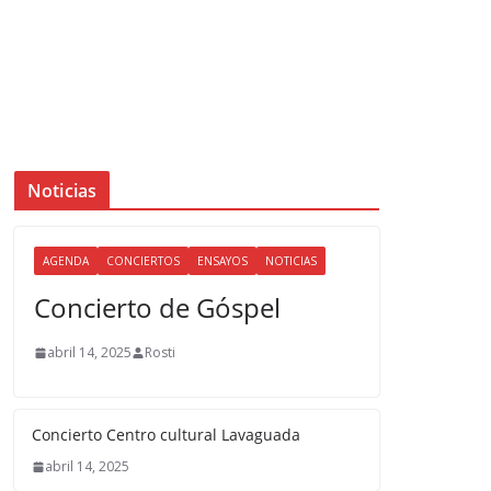
Area del Usuario
Audios
Partituras
Documentos
Noticias
AGENDA
CONCIERTOS
ENSAYOS
NOTICIAS
Concierto de Góspel
abril 14, 2025
Rosti
Concierto Centro cultural Lavaguada
abril 14, 2025