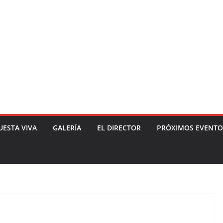
ESTA VIVA
GALERÍA
EL DIRECTOR
PRÓXIMOS EVENTO