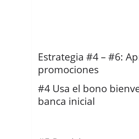
– Menor riesgo de pérdidas rápidas
– Mejora la disciplina del jugador
Cons:
– Puede limitar la emoción de apostar grandes s
– Requiere constancia para seguir el plan
Estrategia #4 – #6: A
promociones
#4 Usa el bono bienv
banca inicial
Al activar el bono bienvenida, duplicas tu primer d
con jackpot live integrado. Esto te permite probar