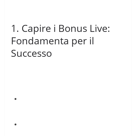
Gioca Gile Casino è il casinò che offre bonus generosi sui
tavoli live. Scopri come sfruttarli al meglio.
1. Capire i Bonus Live:
Fondamenta per il
Successo
Nel mondo dei giochi live, i bonus assumono forme
diverse. Prima di puntare, è fondamentale conoscere
cosa si sta ricevendo.
Bonus di Benvenuto: spesso pari al 100 % del
primo deposito, con requisiti di scommessa
moderati.
Ricarica Giornaliera: crediti extra per ogni
ricarica effettuata entro le 24 ore.