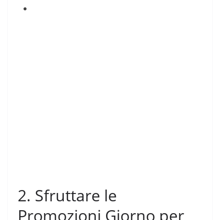
Cashback Live: restituzione di una
percentuale delle perdite sui tavoli live.
I requisiti di scommessa (wagering) indicano quante volte
devi girare il bonus prima di prelevare. Un requisito di 20×
su un bonus da €50 richiede €1 000 di gioco.
Secondo le statistiche del settore, i giocatori che leggono
i termini prima di accettare un bonus aumentano le loro
probabilità di vincita del 15 %.
Gioca Gile Casino casinò ufficiale fornisce una sezione
“Termini e Condizioni” chiara e accessibile, così puoi
valutare ogni offerta senza sorprese.
2. Sfruttare le
Promozioni Giorno per