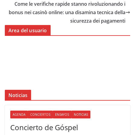
Come le verifiche rapide stanno rivoluzionando i
bonus nei casinò online: una disamina tecnica della
sicurezza dei pagamenti
Area del usuario
Area del Usuario
Audios
Partituras
Documentos
Noticias
AGENDA
CONCIERTOS
ENSAYOS
NOTICIAS
Concierto de Góspel