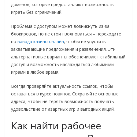
доменов, которые предоставляют возможность
играть без ограничений.
Проблема с доступом может возникнуть из-за
блокировок, но не стоит волноваться – переходите
по
вавада казино онлайн
, чтобы не упустить
захватывающие предложения и развлечения. Эти
альтернативные варианты обеспечивают стабильный
доступ и возможность наслаждаться любимыми
играми в любое время.
Всегда проверяйте актуальность ссылок, чтобы
оставаться в курсе новинок. Сохраняйте основные
адреса, чтобы не терять возможность получать
удовольствие от азартных игр и выгодных акций.
Как найти рабочее