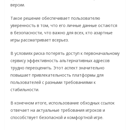
версии.
Такое решение обеспечивает пользователю
уверенность в том, что его личные данные остаются
в безопасности, что важно для всех, кто азартные
игры рассматривает всерьез.
В условиях риска потерять доступ к первоначальному
сервису эффективность альтернативных адресов
трудно переоценить. Этот аспект значительно
повышает привлекательность платформы для
пользователей с разными требованиями к
стабильности.
В конечном итоге, использование обходных ссылок
отвечает на актуальные требования игроков и
способствует безопасной и комфортной игре.