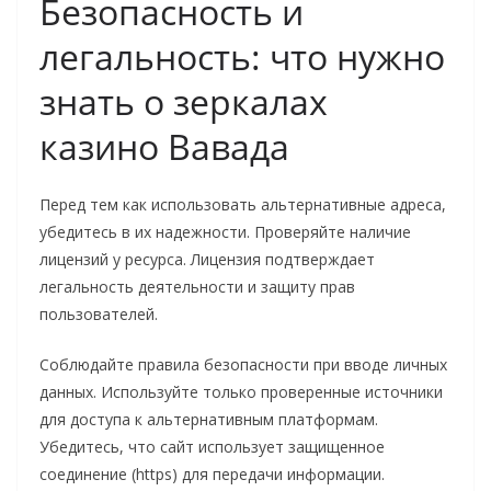
Безопасность и
легальность: что нужно
знать о зеркалах
казино Вавада
Перед тем как использовать альтернативные адреса,
убедитесь в их надежности. Проверяйте наличие
лицензий у ресурса. Лицензия подтверждает
легальность деятельности и защиту прав
пользователей.
Соблюдайте правила безопасности при вводе личных
данных. Используйте только проверенные источники
для доступа к альтернативным платформам.
Убедитесь, что сайт использует защищенное
соединение (https) для передачи информации.