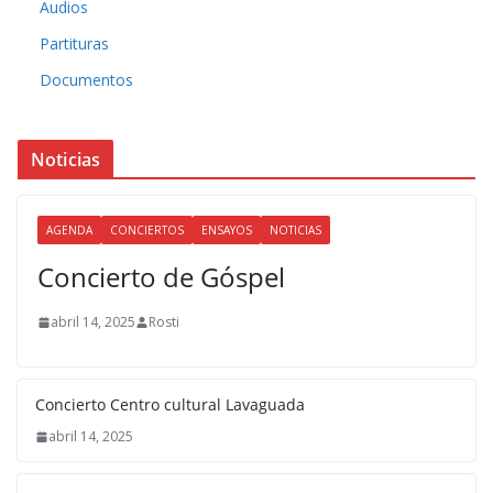
Audios
Partituras
Documentos
Noticias
AGENDA
CONCIERTOS
ENSAYOS
NOTICIAS
Concierto de Góspel
abril 14, 2025
Rosti
Concierto Centro cultural Lavaguada
abril 14, 2025