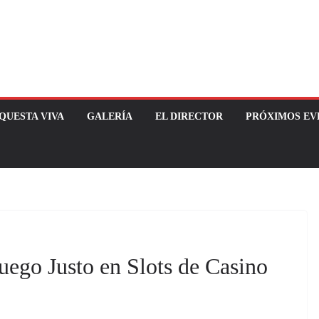
l Juego Justo en Slots de
vo del Juego Justo en
nline
e cómo Casino Online garantiza la equidad en sus juegos de
tos de mercado, métricas internas y comparativas con otros
 jugadores una visión clara de los factores que hacen que este
ón de licencias oficiales, auditorías RNG independientes y un
ne como una opción líder en España. Además, el bono bienvenida
erramientas de juego responsable reducen el riesgo de