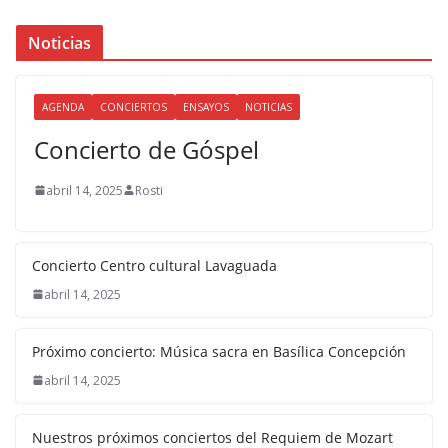
Noticias
AGENDA
CONCIERTOS
ENSAYOS
NOTICIAS
Concierto de Góspel
abril 14, 2025
Rosti
Concierto Centro cultural Lavaguada
abril 14, 2025
Próximo concierto: Música sacra en Basílica Concepción
abril 14, 2025
Nuestros próximos conciertos del Requiem de Mozart