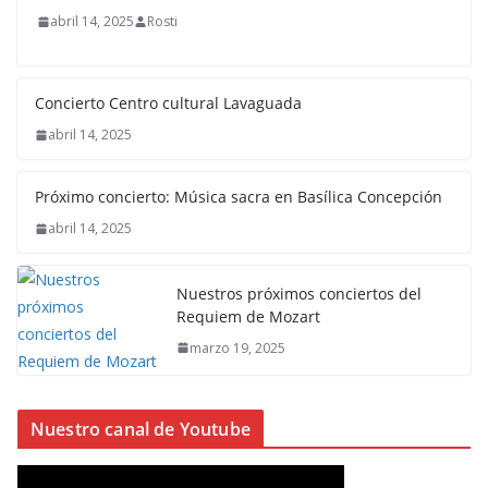
abril 14, 2025
Rosti
Concierto Centro cultural Lavaguada
abril 14, 2025
Próximo concierto: Música sacra en Basílica Concepción
abril 14, 2025
Nuestros próximos conciertos del
Requiem de Mozart
marzo 19, 2025
Nuestro canal de Youtube