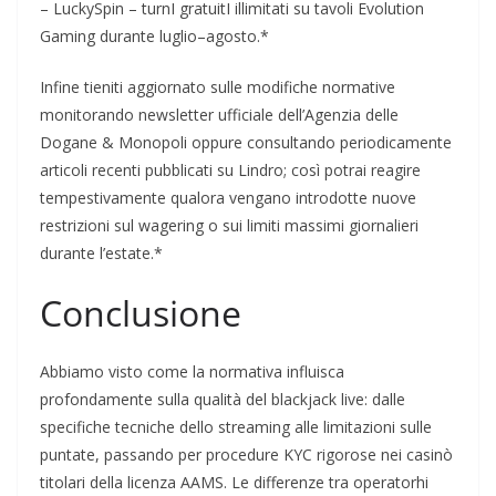
– LuckySpin – turnI gratuitI illimitati su tavoli Evolution
Gaming durante luglio–agosto.*
Infine tieniti aggiornato sulle modifiche normative
monitorando newsletter ufficiale dell’Agenzia delle
Dogane & Monopoli oppure consultando periodicamente
articoli recenti pubblicati su Lindro; così potrai reagire
tempestivamente qualora vengano introdotte nuove
restrizioni sul wagering o sui limiti massimi giornalieri
durante l’estate.*
Conclusione
Abbiamo visto come la normativa influisca
profondamente sulla qualità del blackjack live: dalle
specifiche tecniche dello streaming alle limitazioni sulle
puntate, passando per procedure KYC rigorose nei casinò
titolari della licenza AAMS. Le differenze tra operator​hi