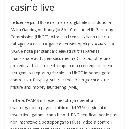
casinò live
Le licenze più diffuse nel mercato globale includono la
Malta Gaming Authority (MGA), Curacao eUK Gambling
Commission (UKGC), oltre alla licenza italiana rilasciata
dall’Agenzia delle Dogane e dei Monopoli (ex AAMS). La
MGA è nota per standard elevati su trasparenza
finanziaria e audit periodici, mentre Curacao offre una
procedura di ottenimento rapida ma con requisiti meno
stringenti su reporting fiscale. La UKGC impone rigorosi
controlli sul fair‑play, sul RTP medio dei giochi e sulle
misure anti‑money‑laundering (AML).
In Italia, l’AAMS richiede che tutti gli operatori
mantengano un payout minimo del 95 % su giochi da
tavolo live, garantiscano l’uso di RNG certificati per le parti
non interattive e sottopongano i flussi video a controlli