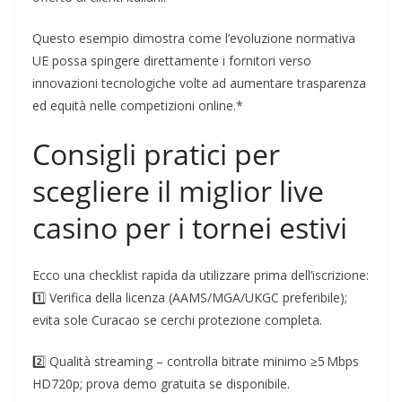
Questo esempio dimostra come l’evoluzione normativa
UE possa spingere direttamente i fornitori verso
innovazioni tecnologiche volte ad aumentare trasparenza
ed equità nelle competizioni online.*
Consigli pratici per
scegliere il miglior live
casino per i tornei estivi
Ecco una checklist rapida da utilizzare prima dell’iscrizione:
1️⃣ Verifica della licenza (AAMS/MGA/UKGC preferibile);
evita sole Curacao se cerchi protezione completa.
2️⃣ Qualità streaming – controlla bitrate minimo ≥5 Mbps
HD720p; prova demo gratuita se disponibile.