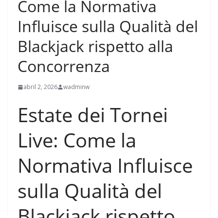
Come la Normativa
Influisce sulla Qualità del
Blackjack rispetto alla
Concorrenza
abril 2, 2026
wadminw
Estate dei Tornei
Live: Come la
Normativa Influisce
sulla Qualità del
Blackjack rispetto