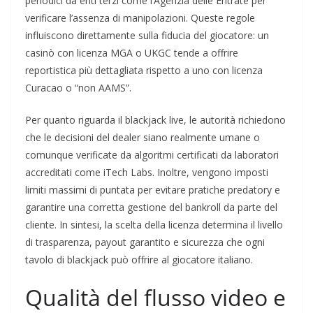
periodici da enti terzi come l’Agenzia delle Entrate per
verificare l’assenza di manipolazioni. Queste regole
influiscono direttamente sulla fiducia del giocatore: un
casinò con licenza MGA o UKGC tende a offrire
reportistica più dettagliata rispetto a uno con licenza
Curacao o “non AAMS”.
Per quanto riguarda il blackjack live, le autorità richiedono
che le decisioni del dealer siano realmente umane o
comunque verificate da algoritmi certificati da laboratori
accreditati come iTech Labs. Inoltre, vengono imposti
limiti massimi di puntata per evitare pratiche predatory e
garantire una corretta gestione del bankroll da parte del
cliente. In sintesi, la scelta della licenza determina il livello
di trasparenza, payout garantito e sicurezza che ogni
tavolo di blackjack può offrire al giocatore italiano.
Qualità del flusso video e