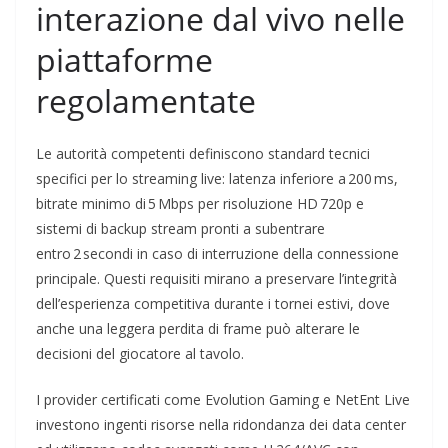
interazione dal vivo nelle
piattaforme
regolamentate
Le autorità competenti definiscono standard tecnici
specifici per lo streaming live: latenza inferiore a 200 ms,
bitrate minimo di 5 Mbps per risoluzione HD 720p e
sistemi di backup stream pronti a subentrare
entro 2 secondi in caso di interruzione della connessione
principale. Questi requisiti mirano a preservare l’integrità
dell’esperienza competitiva durante i tornei estivi, dove
anche una leggera perdita di frame può alterare le
decisioni del giocatore al tavolo.
I provider certificati come Evolution Gaming e NetEnt Live
investono ingenti risorse nella ridondanza dei data center