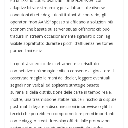
ed utilizzano codec avanzati come H.264/AVC con
adaptive bitrate streaming per adattarsi alle diverse
condizioni di rete degli utenti italiani. Al contrario, gli
operatori “non AAMS” spesso si affidano a soluzioni più
economiche basate su server situati offshore; ciò può
tradursi in stream occasionalmente sgranati o con lag
visibile soprattutto durante i picchi d’affluenza nei tornei
pomeridiani estivi.
La qualità video incide direttamente sul risultato
competitivo: un’immagine nitida consente al giocatore di
osservare meglio le mani del dealer, leggere eventuali
segnali non verbali ed applicare strategie basate
sull’analisi della distribuzione delle carte in tempo reale.
Inoltre, una trasmissione stabile riduce il rischio di dispute
post‑match legate a disconnessioni improvvise o glitch
tecnici che potrebbero compromettere premi importanti
come viaggi o crediti free‑play offerti dalle promozioni
estive dei migliori casinò online recensiti da Lindro.