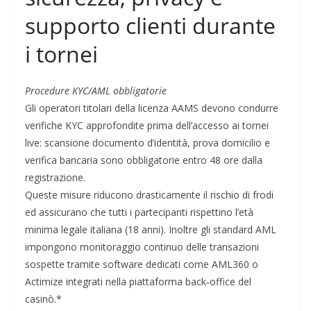
supporto clienti durante
i tornei
Procedure KYC/AML obbligatorie
Gli operatori titolari della licenza AAMS devono condurre
verifiche KYC approfondite prima dell’accesso ai tornei
live: scansione documento d’identità, prova domicilio e
verifica bancaria sono obbligatorie entro 48 ore dalla
registrazione.
Queste misure riducono drasticamente il rischio di frodi
ed assicurano che tutti i partecipanti rispettino l’età
minima legale italiana (18 anni). Inoltre gli standard AML
impongono monitoraggio continuo delle transazioni
sospette tramite software dedicati come AML360 o
Actimize integrati nella piattaforma back‑office del
casinò.*