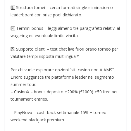
3️⃣ Struttura tornei – cerca formati single elimination o
leaderboard con prize pool dichiarato.
4️⃣ Termini bonus – leggi almeno tre paragrafetti relativi al
wagering ed eventuale limite vincita.
5️⃣ Supporto clienti – test chat live fuori orario torneo per
valutare tempi risposta multilingua.*
Per chi vuole esplorare opzioni “siti casino non A AMS”,
Lindro suggerisce tre piattaforme leader nel segmento
summer tour:
– CasinoX – bonus deposito +200% (€1000) +50 free bet
tournament entries.
– PlayNova – cash‑back settimanale 15% + torneo
weekend blackjack premium.