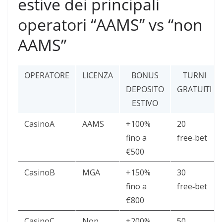
estive dei principali
operatori “AAMS” vs “non
AAMS”
OPERATORE
LICENZA
BONUS
TURNI
DEPOSITO
GRATUITI
ESTIVO
CasinoA
AAMS
+100%
20
fino a
free‑bet
€500
CasinoB
MGA
+150%
30
fino a
free‑bet
€800
CasinoC
Non
+200%
50