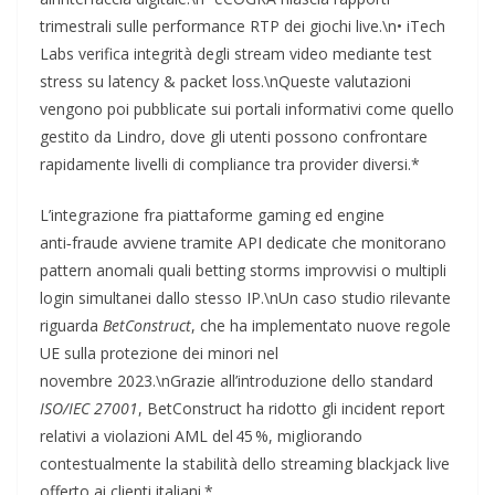
trimestrali sulle performance RTP dei giochi live.\n• iTech
Labs verifica integrità degli stream video mediante test
stress su latency & packet loss.\nQueste valutazioni
vengono poi pubblicate sui portali informativi come quello
gestito da Lindro, dove gli utenti possono confrontare
rapidamente livelli di compliance tra provider diversi.*
L’integrazione fra piattaforme gaming ed engine
anti‑fraude avviene tramite API dedicate che monitorano
pattern anomali quali betting storms improvvisi o multipli
login simultanei dallo stesso IP.\nUn caso studio rilevante
riguarda
BetConstruct
, che ha implementato nuove regole
UE sulla protezione dei minori nel
novembre 2023.\nGrazie all’introduzione dello standard
ISO/IEC 27001
, BetConstruct ha ridotto gli incident report
relativi a violazioni AML del 45 %, migliorando
contestualmente la stabilità dello streaming blackjack live
offerto ai clienti italiani.*