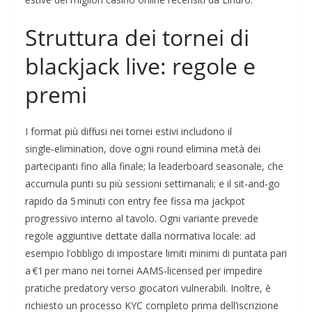
Struttura dei tornei di
blackjack live: regole e
premi
I format più diffusi nei tornei estivi includono il
single‑elimination, dove ogni round elimina metà dei
partecipanti fino alla finale; la leaderboard seasonale, che
accumula punti su più sessioni settimanali; e il sit‑and‑go
rapido da 5 minuti con entry fee fissa ma jackpot
progressivo interno al tavolo. Ogni variante prevede
regole aggiuntive dettate dalla normativa locale: ad
esempio l’obbligo di impostare limiti minimi di puntata pari
a €1 per mano nei tornei AAMS‑licensed per impedire
pratiche predatory verso giocatori vulnerabili. Inoltre, è
richiesto un processo KYC completo prima dell’iscrizione