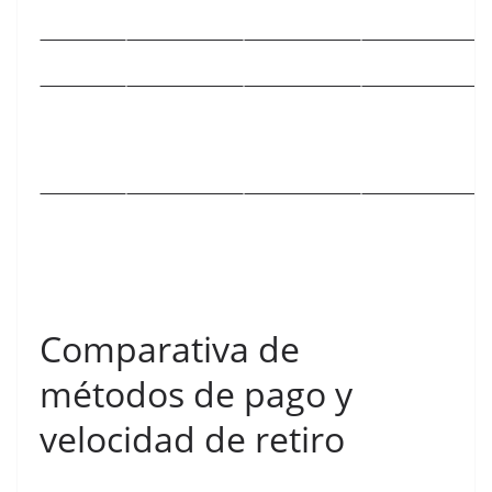
Plata
€1 000
5 %
Chat estándar
Oro
€5 000
10 %
Gestor dedica
Platino
€10 000
15 %
Líneas
telefónicas
premium
Los miembros VIP también reciben invitaciones a torneos
privados con premios garantizados y acceso anticipado a
nuevos slots antes del lanzamiento público.
Comparativa de
métodos de pago y
velocidad de retiro