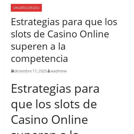
UNCATEGORIZED
Estrategias para que los
slots de Casino Online
superen a la
competencia
diciembre 17, 2025
wadminw
Estrategias para
que los slots de
Casino Online