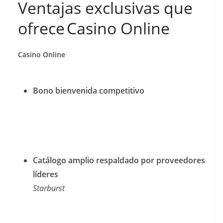
Ventajas exclusivas que
ofrece Casino Online
Casino Online
se destaca por combinar tres pilares
esenciales:
Bono bienvenida competitivo
– Un bono
del 100 % hasta €500 más 50 giros gratis en
máquinas seleccionadas permite iniciar con
mayor saldo sin arriesgar tanto capital
propio.
Catálogo amplio respaldado por proveedores
líderes
– Encontrarás títulos clásicos como
Starburst
junto a lanzamientos recientes con
RTP superior al 96 % provenientes de NetEnt,
Play’n GO y Pragmatic Play.