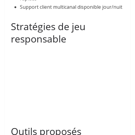
Support client multicanal disponible jour/nuit
Stratégies de jeu
responsable
Le concept “jeu responsable” désigne ensemble mesures
visant à prévenir comportements addictifs tout en
assurant expérience ludique saine.La législation française
encadrée depuis création ARJEL puis ANJ impose
obligations claires aux opérateurs — affichage visibilité
limites dépôts/jours/semaine,en option auto-exclusion
temporaire voire définitive accessible depuis tableau bord
utilisateur.Tous ces outils doivent être faciles activation
directe sans justificatif supplémentaire.*
Outils proposés