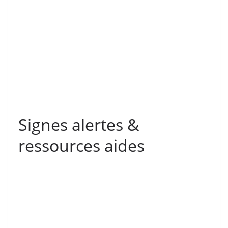
êtes victorieux ; cela brise boucle dopamine excessive.•
Utilisez méthode “stop loss” similaire bourse — arrêtez
dès perte égale ou supérieureà X %du budget prévu.•
Tenir journal papier ou numérique décrivant émotions
ressenties aide conscience décisionnelle surtout après
série perdante.Long terme bénéfice réside davantage
dans plaisir constant plutôt qu’en quête jackpot
improbable.*
Signes alertes &
ressources aides
Avertissements fréquents incluent augmentation temps
jeu >30 min consécutif malgré pertes croissantes,budget
dépassé régulièrement,motivation principale devenir
revenu principal,l’absence totale pauses sociales.Autres
indicateurs sont irritabilité accrue quand on ne peut pas