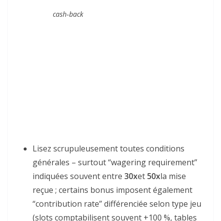
%et 75 % supplémentaires lors chacun dépôt subséquent
tandis que
cash‑back
restitue généralement entre 5 %et
15 %des pertes nettes hebdomadaires.Certaines
plateformes introduisent même programmes VIP
graduels où points cumulés donnent accès non
seulement à upgrades personnels mais également à
tirages exclusifs jackpot.“Programmes fidélité” peuvent
transformer vos mises quotidiennes​en billets cadeaux
Airbnb voire voyages all-inclusive selon certaines
promotions françaises récentes.Notice toutefois toujours
deux points cruciaux avant activation :
Lisez scrupuleusement toutes conditions
générales – surtout “wagering requirement”
indiquées souvent entre
30x
et
50x
la mise
reçue ; certains bonus imposent également
“contribution rate” différenciée selon type jeu
(slots comptabilisent souvent +100 %, tables