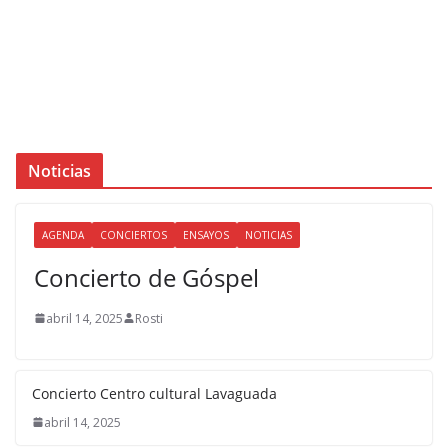
Area del Usuario
Audios
Partituras
Documentos
Noticias
AGENDA
CONCIERTOS
ENSAYOS
NOTICIAS
Concierto de Góspel
abril 14, 2025
Rosti
Concierto Centro cultural Lavaguada
abril 14, 2025