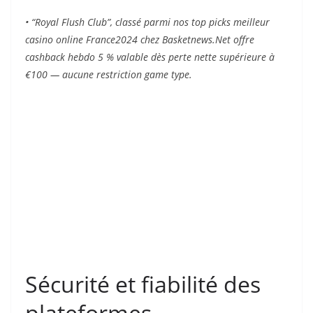
slots → idéal pour amateurs volatilité moyenne.
• “Royal Flush Club”, classé parmi nos top picks meilleur
casino online France2024 chez Basketnews.Net offre
cashback hebdo ‎5 %‎ valable dès perte nette supérieure à
€100 — aucune restriction game type.
• Pour ceux cherchant uniquement sans dépôt,“Lucky Spin
Free” délivre €15 instantanés dès inscription vérifiée puis
demande wagering modéré ‎20x‎ — parfait test avant
engagement réel.*
En résumé choisissez toujours celui dont conditions
correspondent réellement à votre profil bancaire —plus
faible multiplier ↔️ moindre risque mais gains potentiels
réduits versus haut multiplier ↔️ gros challenge bankroll
mais récompenses exponentielles.
Sécurité et fiabilité des
plateformes