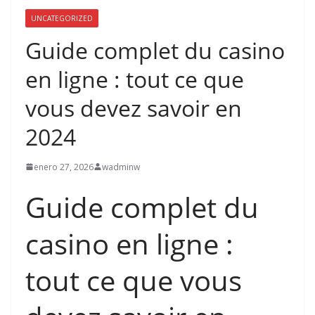
UNCATEGORIZED
Guide complet du casino
en ligne : tout ce que
vous devez savoir en
2024
enero 27, 2026
wadminw
Guide complet du
casino en ligne :
tout ce que vous