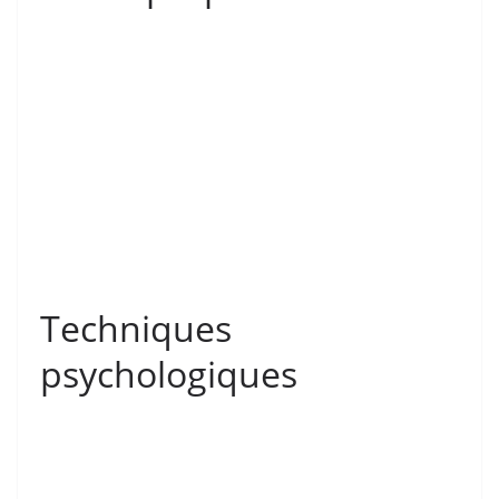
• Limites quotidiennes/maximales paramétrables
manuellement • Sessions chronométrées affichées
temps réel • Possibilité auto-exclusion pendant période
définie (24h/7j/indéfinie)…
Ces dispositifs permettent notamment garder contrôle
budgétaire lorsqu’on joue spontanément après travail.•
Journaux détaillés sauvegardés automatiquement
montrant montant misé/gagné/pérdu quotidienement —
essentiel pour identifier dérive éventuelle.*
Techniques
psychologiques
Adoptez règle “budget fixe” — déterminez somme
maximale autorisée semaine/mois avant
connexion.Prenez pause toutesles heures même si vous