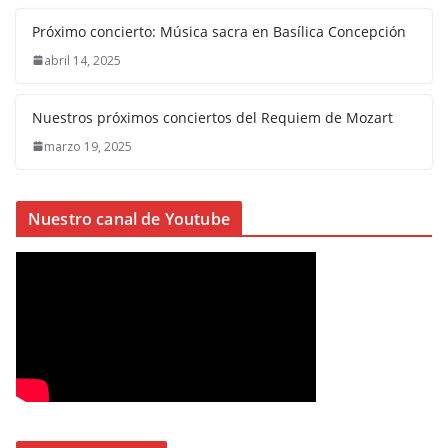
Próximo concierto: Música sacra en Basílica Concepción
abril 14, 2025
Nuestros próximos conciertos del Requiem de Mozart
marzo 19, 2025
Nuestro canal de Youtube