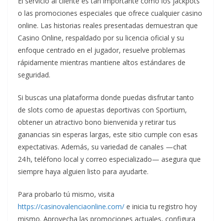
El servicio al cliente es tan importante como los jackpots
o las promociones especiales que ofrece cualquier casino
online. Las historias reales presentadas demuestran que
Casino Online, respaldado por su licencia oficial y su
enfoque centrado en el jugador, resuelve problemas
rápidamente mientras mantiene altos estándares de
seguridad.
Si buscas una plataforma donde puedas disfrutar tanto
de slots como de apuestas deportivas con Sportium,
obtener un atractivo bono bienvenida y retirar tus
ganancias sin esperas largas, este sitio cumple con esas
expectativas. Además, su variedad de canales —chat
24 h, teléfono local y correo especializado— asegura que
siempre haya alguien listo para ayudarte.
Para probarlo tú mismo, visita
https://casinovalenciaonline.com/
e inicia tu registro hoy
mismo. Aprovecha las promociones actuales, configura