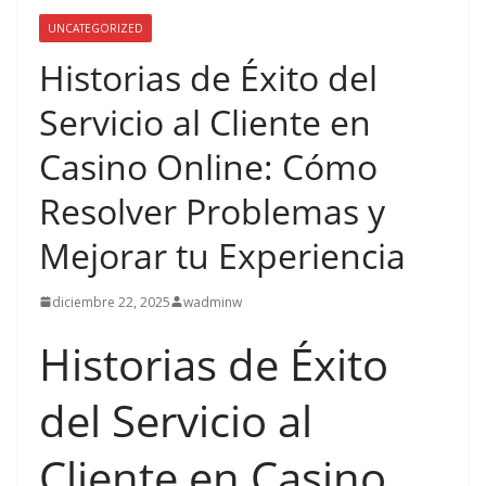
UNCATEGORIZED
Historias de Éxito del
Servicio al Cliente en
Casino Online: Cómo
Resolver Problemas y
Mejorar tu Experiencia
diciembre 22, 2025
wadminw
Historias de Éxito
del Servicio al
Cliente en Casino