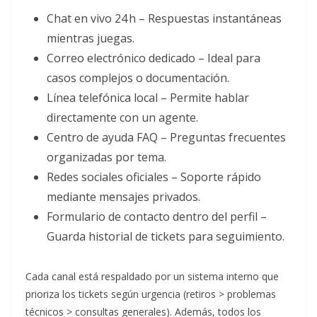
Chat en vivo 24 h – Respuestas instantáneas
mientras juegas.
Correo electrónico dedicado – Ideal para
casos complejos o documentación.
Línea telefónica local – Permite hablar
directamente con un agente.
Centro de ayuda FAQ – Preguntas frecuentes
organizadas por tema.
Redes sociales oficiales – Soporte rápido
mediante mensajes privados.
Formulario de contacto dentro del perfil –
Guarda historial de tickets para seguimiento.
Cada canal está respaldado por un sistema interno que
prioriza los tickets según urgencia (retiros > problemas
técnicos > consultas generales). Además, todos los