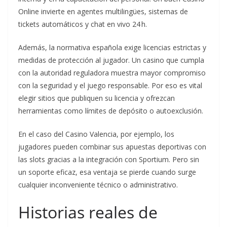
Online invierte en agentes multilingües, sistemas de
tickets automáticos y chat en vivo 24 h.
Además, la normativa española exige licencias estrictas y
medidas de protección al jugador. Un casino que cumpla
con la autoridad reguladora muestra mayor compromiso
con la seguridad y el juego responsable. Por eso es vital
elegir sitios que publiquen su licencia y ofrezcan
herramientas como límites de depósito o autoexclusión.
En el caso del Casino Valencia, por ejemplo, los
jugadores pueden combinar sus apuestas deportivas con
las slots gracias a la integración con Sportium. Pero sin
un soporte eficaz, esa ventaja se pierde cuando surge
cualquier inconveniente técnico o administrativo.
Historias reales de