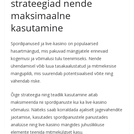
strateegiad nende
maksimaalne
kasutamine
Spordipanused ja live-kasiino on populaarsed
hasartmängud, mis pakuvad mängijatele erinevaid
kogemusi ja võimalusi tulu teenimiseks. Nende
ühendamisel võib luua tasakaalustatud ja mitmekesise
mängupildi, mis suurendab potentsiaalseid võite ning
vähendab riske.
Õige strateegia ning teadlik kasutamine aitab
maksimeerida nii spordipanuste kui ka live-kasiino
võimalusi. Näiteks saab korraldada ajaliselt jagevahendite
jaotamise, kasutades spordipanustele panustades
analüüse ning live-kasiino mängides juhuslikkuse
elemente teenida mitmekülgset kasu.