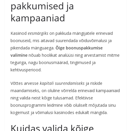
pakkumised ja
kampaaniad
Kasiinod
eesmärgiks
on pakkuda mängijatele erinevaid
boonuseid, mis aitavad suurendada võiduvõimalusi ja
pikendada mänguaega.
Õige boonuspakkumise
valimine
nõuab hoolikat analüüsi ning arvestamist mitme
teguriga, nagu boonusmäärad, tingimused ja
kehtivusperiood.
Võttes arvesse
kapitali suurendamiseks
ja riskide
maandamiseks, on oluline võrrelda erinevaid kampaaniaid
ning valida neist kõige tulusamad. Efektiivse
boonusprogrammi leidmine võib oluliselt mõjutada sinu
kogemust ja võimalusi kasiinodes edukalt mängida.
Kuidas valida kõige