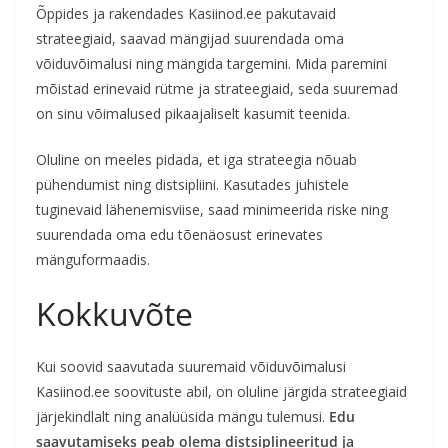
Õppides ja rakendades Kasiinod.ee pakutavaid
strateegiaid, saavad mängijad suurendada oma
võiduvõimalusi ning mängida targemini. Mida paremini
mõistad erinevaid rütme ja strateegiaid, seda suuremad
on sinu võimalused pikaajaliselt kasumit teenida.
Oluline on meeles pidada, et iga strateegia nõuab
pühendumist ning distsipliini. Kasutades juhistele
tuginevaid lähenemisviise, saad minimeerida riske ning
suurendada oma edu tõenäosust erinevates
mänguformaadis.
Kokkuvõte
Kui soovid saavutada suuremaid võiduvõimalusi
Kasiinod.ee soovituste abil, on oluline järgida strateegiaid
järjekindlalt ning analüüsida mängu tulemusi.
Edu
saavutamiseks peab olema distsiplineeritud ja