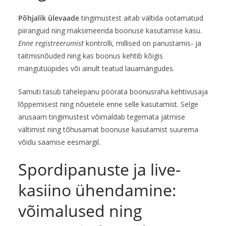
Põhjalik ülevaade
tingimustest aitab vältida ootamatuid
piiranguid ning maksimeerida boonuse kasutamise kasu.
Enne registreerumist
kontrolli, millised on panustamis- ja
täitmisnõuded ning kas boonus kehtib kõigis
mängutüüpides või ainult teatud lauamängudes.
Samuti tasub tähelepanu pöörata boonusraha kehtivusaja
lõppemisest ning nõuetele enne selle kasutamist. Selge
arusaam tingimustest võimaldab tegemata jätmise
vältimist ning tõhusamat boonuse kasutamist suurema
võidu saamise eesmärgil.
Spordipanuste ja live-
kasiino ühendamine:
võimalused ning