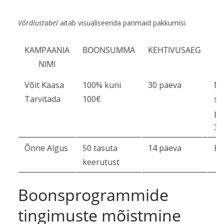
Võrdlustabel
aitab visualiseerida parimaid pakkumisi:
KAMPAANIA
BOONSUMMA
KEHTIVUSAEG
NIMI
Võit Kaasa
100% kuni
30 päeva
Mi
Tarvitada
100€
si
pa
30
Õnne Algus
50 tasuta
14 päeva
Ei
keerutust
Boonsprogrammide
tingimuste mõistmine