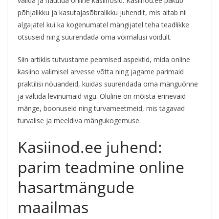
valida ja nautida online kasiinosid. Kasiinod.ee pakub
põhjalikku ja kasutajasõbralikku juhendit, mis aitab nii
algajatel kui ka kogenumatel mängijatel teha teadlikke
otsuseid ning suurendada oma võimalusi võidult.
Siin artiklis tutvustame peamised aspektid, mida online
kasiino valimisel arvesse võtta ning jagame parimaid
praktilisi nõuandeid, kuidas suurendada oma mänguõnne
ja vältida levinumaid vigu. Oluline on mõista erinevaid
mänge, boonuseid ning turvameetmeid, mis tagavad
turvalise ja meeldiva mängukogemuse.
Kasiinod.ee juhend:
parim teadmine online
hasartmängude
maailmas