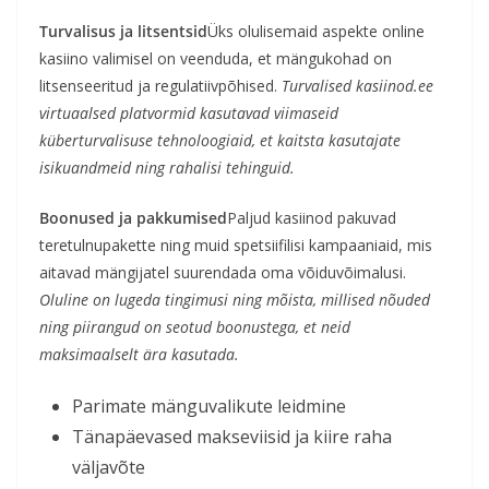
Turvalisus ja litsentsid
Üks olulisemaid aspekte online
kasiino valimisel on veenduda, et mängukohad on
litsenseeritud ja regulatiivpõhised.
Turvalised kasiinod.ee
virtuaalsed platvormid kasutavad viimaseid
küberturvalisuse tehnoloogiaid, et kaitsta kasutajate
isikuandmeid ning rahalisi tehinguid.
Boonused ja pakkumised
Paljud kasiinod pakuvad
teretulnupakette ning muid spetsiifilisi kampaaniaid, mis
aitavad mängijatel suurendada oma võiduvõimalusi.
Oluline on lugeda tingimusi ning mõista, millised nõuded
ning piirangud on seotud boonustega, et neid
maksimaalselt ära kasutada.
Parimate mänguvalikute leidmine
Tänapäevased makseviisid ja kiire raha
väljavõte