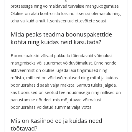
protsessiga ning võimaldavad turvalise mängukogemuse.
Oluline on alati kontrollida kasiino litsentsi olemasolu ning
teha valikuid ainult litsentseeritud ettevõtete seast.
Mida peaks teadma boonuspakettide
kohta ning kuidas neid kasutada?
Boonuspaketid võivad pakkuda täiendavaid võimalusi
mängimiseks või suuremat võiduvõimalust. Enne nende
aktiveerimist on oluline lugeda läbi tingimused ning
mõista, millised on võiduvõimalused ning millal ja kuidas
boonusrahasid saab välja maksta. Samuti tuleks jälgida,
kas boonused on seotud tee nõudmisega ning millised on
panustamise nõuded, mis mõjutavad võimalust
boonusrahas võidetud summat välja võtta.
Mis on Kasiinod ee ja kuidas need
töötavad?