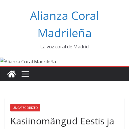
Saltar
Alianza Coral
al
contenido
Madrileña
La voz coral de Madrid
UNCATEGORIZED
Kasiinomängud Eestis ja