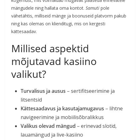
kogemust, mis võimaldab mugavalt pääseda erinevatele
mängudele ning hallata oma kontot.
Samuti
pole
vähetähtis, milliseid mänge ja boonuseid platvorm pakub
ning kas olemas on klienditugi, mis on kergesti
kättesaadav.
Millised aspektid
mõjutavad kasiino
valikut?
Turvalisus ja ausus
– sertifitseerimine ja
litsentsid
Kättesaadavus ja kasutajamugavus
– lihtne
navigeerimine ja mobiilisõbralikkus
Valikus olevad mängud
– erinevad slotid,
lauamängud ja live-kasiino