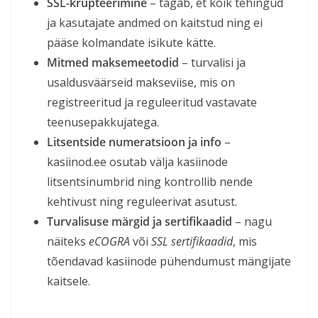
SSL-krüpteerimine
– tagab, et kõik tehingud
ja kasutajate andmed on kaitstud ning ei
pääse kolmandate isikute kätte.
Mitmed maksemeetodid
– turvalisi ja
usaldusväärseid makseviise, mis on
registreeritud ja reguleeritud vastavate
teenusepakkujatega.
Litsentside numeratsioon ja info
–
kasiinod.ee osutab välja kasiinode
litsentsinumbrid ning kontrollib nende
kehtivust ning reguleerivat asutust.
Turvalisuse märgid ja sertifikaadid
– nagu
näiteks
eCOGRA
või
SSL sertifikaadid
, mis
tõendavad kasiinode pühendumust mängijate
kaitsele.