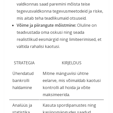
valdkonnas saad paremini mõista teise
tegevusvaldkonna tegevusmeetodeid ja riske,
mis aitab teha teadlikumaid otsuseid.
Võime ja piirangute mõistmine:
Oluline on
teadvustada oma oskusi ning seada
realistlikud eesmärgid ning limiteerimised, et
vältida rahalisi kaotusi.
STRATEGIA
KIRJELDUS
Ühendatud
Mitme mänguviisi ühtne
bankrolli
eelarve, mis võimaldab kaotusi
haldamine
kontrolli all hoida ja võite
maksimeerida.
Analüüs ja
Kasuta spordipanustes ning
statistika
kasiinomängudes saadud