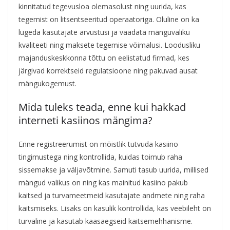
kinnitatud tegevusloa olemasolust ning uurida, kas
tegemist on litsentseeritud operaatoriga. Oluline on ka
lugeda kasutajate arvustusi ja vaadata mänguvaliku
kvaliteeti ning maksete tegemise võimalusi. Loodusliku
majanduskeskkonna tõttu on eelistatud firmad, kes
järgivad korrektseid regulatsioone ning pakuvad ausat
mängukogemust.
Mida tuleks teada, enne kui hakkad
interneti kasiinos mängima?
Enne registreerumist on mõistlik tutvuda kasiino
tingimustega ning kontrollida, kuidas toimub raha
sissemakse ja väljavõtmine. Samuti tasub uurida, millised
mängud valikus on ning kas mainitud kasiino pakub
kaitsed ja turvameetmeid kasutajate andmete ning raha
kaitsmiseks. Lisaks on kasulik kontrollida, kas veebileht on
turvaline ja kasutab kaasaegseid kaitsemehhanisme.