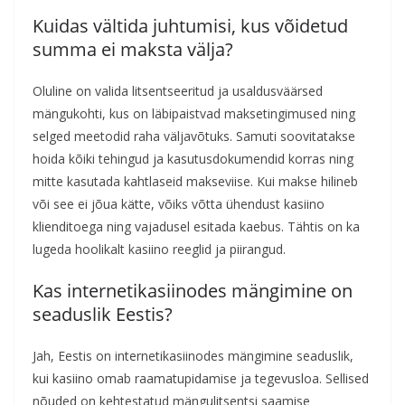
Kuidas vältida juhtumisi, kus võidetud
summa ei maksta välja?
Oluline on valida litsentseeritud ja usaldusväärsed
mängukohti, kus on läbipaistvad maksetingimused ning
selged meetodid raha väljavõtuks. Samuti soovitatakse
hoida kõiki tehingud ja kasutusdokumendid korras ning
mitte kasutada kahtlaseid makseviise. Kui makse hilineb
või see ei jõua kätte, võiks võtta ühendust kasiino
klienditoega ning vajadusel esitada kaebus. Tähtis on ka
lugeda hoolikalt kasiino reeglid ja piirangud.
Kas internetikasiinodes mängimine on
seaduslik Eestis?
Jah, Eestis on internetikasiinodes mängimine seaduslik,
kui kasiino omab raamatupidamise ja tegevusloa. Sellised
nõuded on kehtestatud mängulitsentsi saamise