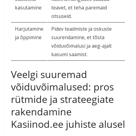
kasutamine
teavet, et teha paremaid
otsuseid.
Harjutamine
Pidev teadmiste ja oskuste
ja õppimine
suurendamine, et tõsta
võiduvõimalusi ja aeg-ajalt
kasumi saamist.
Veelgi suuremad
võiduvõimalused: pros
rütmide ja strateegiate
rakendamine
Kasiinod.ee juhiste alusel