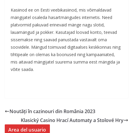
Kasiinod ee on Eesti veebikasiinod, mis võimaldavad
mängijatel osaleda hasartmängudes internetis. Need
platvormid pakuvad erinevaid mänge nagu slotid,
lauamängud ja pokker. Kasutajad loovad konto, teevad
sissemakse ning saavad panustada vastavalt oma
soovidele. Mängud toimuvad digitaalses keskkonnas ning
tihtipeale on olemas ka boonused ning kampaaniated,
mis aitavad mängijatel suurema summa eest mängida ja
võite saada.
Noutăți în cazinouri din România 2023
Klasický Casino Hrací Automaty a Stolové Hry
Area del usuario