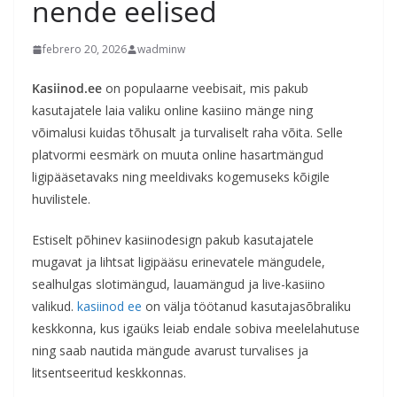
nende eelised
febrero 20, 2026
wadminw
Kasiinod.ee
on populaarne veebisait, mis pakub
kasutajatele laia valiku online kasiino mänge ning
võimalusi kuidas tõhusalt ja turvaliselt raha võita. Selle
platvormi eesmärk on muuta online hasartmängud
ligipääsetavaks ning meeldivaks kogemuseks kõigile
huvilistele.
Estiselt põhinev kasiinodesign pakub kasutajatele
mugavat ja lihtsat ligipääsu erinevatele mängudele,
sealhulgas slotimängud, lauamängud ja live-kasiino
valikud.
kasiinod ee
on välja töötanud kasutajasõbraliku
keskkonna, kus igaüks leiab endale sobiva meelelahutuse
ning saab nautida mängude avarust turvalises ja
litsentseeritud keskkonnas.