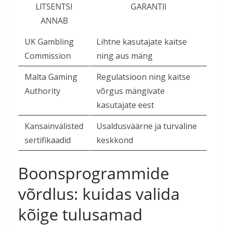
LITSENTSI
GARANTII
ANNAB
UK Gambling
Lihtne kasutajate kaitse
Commission
ning aus mäng
Malta Gaming
Regulatsioon ning kaitse
Authority
võrgus mängivate
kasutajate eest
Kansainvälisted
Usaldusväärne ja turvaline
sertifikaadid
keskkond
Boonsprogrammide
võrdlus: kuidas valida
kõige tulusamad