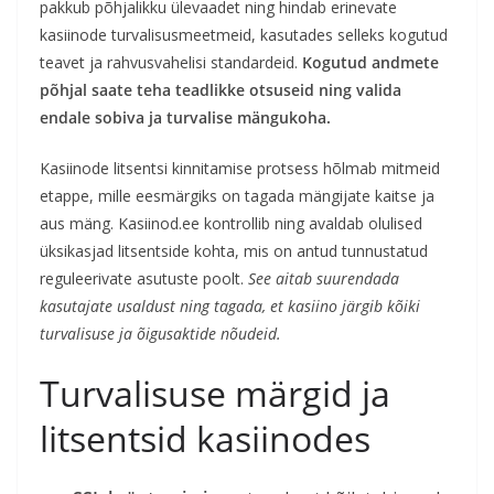
pakkub põhjalikku ülevaadet ning hindab erinevate
kasiinode turvalisusmeetmeid, kasutades selleks kogutud
teavet ja rahvusvahelisi standardeid.
Kogutud andmete
põhjal saate teha teadlikke otsuseid ning valida
endale sobiva ja turvalise mängukoha.
Kasiinode litsentsi kinnitamise protsess hõlmab mitmeid
etappe, mille eesmärgiks on tagada mängijate kaitse ja
aus mäng. Kasiinod.ee kontrollib ning avaldab olulised
üksikasjad litsentside kohta, mis on antud tunnustatud
reguleerivate asutuste poolt.
See aitab suurendada
kasutajate usaldust ning tagada, et kasiino järgib kõiki
turvalisuse ja õigusaktide nõudeid.
Turvalisuse märgid ja
litsentsid kasiinodes