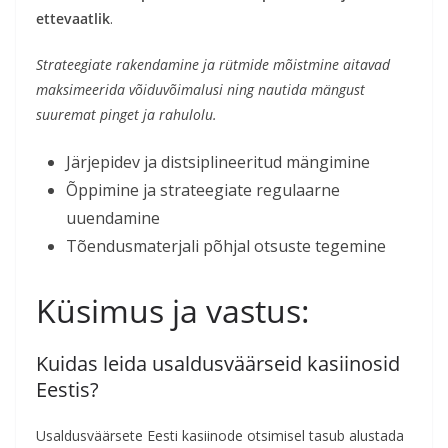
ettevaatlik
.
Strateegiate rakendamine ja rütmide mõistmine aitavad
maksimeerida võiduvõimalusi ning nautida mängust
suuremat pinget ja rahulolu.
Järjepidev ja distsiplineeritud mängimine
Õppimine ja strateegiate regulaarne
uuendamine
Tõendusmaterjali põhjal otsuste tegemine
Küsimus ja vastus:
Kuidas leida usaldusväärseid kasiinosid
Eestis?
Usaldusväärsete Eesti kasiinode otsimisel tasub alustada