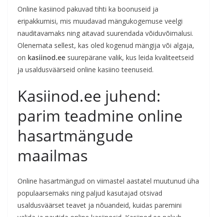
Online kasiinod pakuvad tihti ka boonuseid ja
eripakkumisi, mis muudavad mängukogemuse veelgi
nauditavamaks ning aitavad suurendada võiduvõimalusi.
Olenemata sellest, kas oled kogenud mängija või algaja,
on
kasiinod.ee
suurepärane valik, kus leida kvaliteetseid
ja usaldusväärseid online kasiino teenuseid.
Kasiinod.ee juhend:
parim teadmine online
hasartmängude
maailmas
Online hasartmängud on viimastel aastatel muutunud üha
populaarsemaks ning paljud kasutajad otsivad
usaldusväärset teavet ja nõuandeid, kuidas paremini