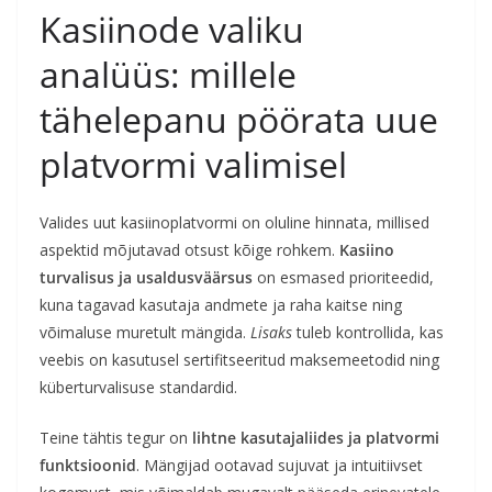
Kasiinode valiku
analüüs: millele
tähelepanu pöörata uue
platvormi valimisel
Valides uut kasiinoplatvormi on oluline hinnata, millised
aspektid mõjutavad otsust kõige rohkem.
Kasiino
turvalisus ja usaldusväärsus
on esmased prioriteedid,
kuna tagavad kasutaja andmete ja raha kaitse ning
võimaluse muretult mängida.
Lisaks
tuleb kontrollida, kas
veebis on kasutusel sertifitseeritud maksemeetodid ning
küberturvalisuse standardid.
Teine tähtis tegur on
lihtne kasutajaliides ja platvormi
funktsioonid
. Mängijad ootavad sujuvat ja intuitiivset