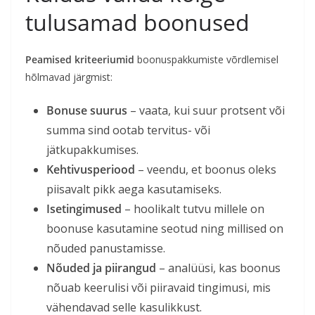
tulusamad boonused
Peamised kriteeriumid
boonuspakkumiste võrdlemisel
hõlmavad järgmist:
Bonuse suurus
– vaata, kui suur protsent või
summa sind ootab tervitus- või
jätkupakkumises.
Kehtivusperiood
– veendu, et boonus oleks
piisavalt pikk aega kasutamiseks.
Isetingimused
– hoolikalt tutvu millele on
boonuse kasutamine seotud ning millised on
nõuded panustamisse.
Nõuded ja piirangud
– analüüsi, kas boonus
nõuab keerulisi või piiravaid tingimusi, mis
vähendavad selle kasulikkust.