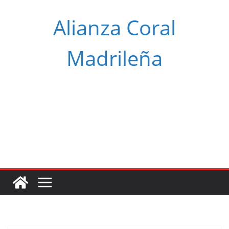
Saltar
Alianza Coral
al
contenido
Madrileña
La voz coral de Madrid