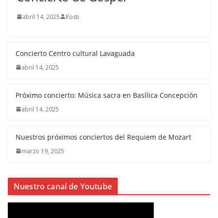
abril 14, 2025
Rosti
Concierto Centro cultural Lavaguada
abril 14, 2025
Próximo concierto: Música sacra en Basílica Concepción
abril 14, 2025
Nuestros próximos conciertos del Requiem de Mozart
marzo 19, 2025
Nuestro canal de Youtube