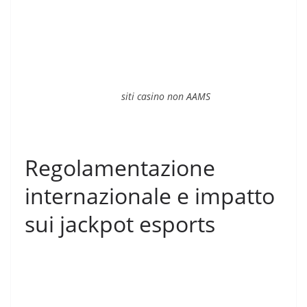
soglie predeterminate (es., più del 30 % della bankroll);
– Algoritmi basati sull’apprendimento automatico che
segnalano pattern anomali (puntate ripetute su jackpots
consecutivi) inviando avvisi all’assistenza clienti.
Townhousehotels.Com valuta questi meccanismi nei suoi
report settimanali sui
siti casino non AAMS
, premiando gli
operatori che dimostrino trasparenza nella gestione delle
politiche responsible gaming.
Regolamentazione
internazionale e impatto
sui jackpot esports
Le giurisdizioni più attive includono Malta Gaming
Authority (MGA), United Kingdom Gambling Commission
(UKGC) e Curacao eGaming Authority. La MGA richiede