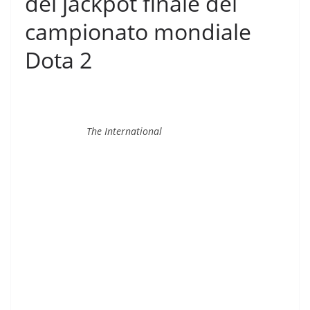
del jackpot finale del
campionato mondiale
Dota 2
StreamBet ha siglato accordo pluriennale con Valve
Corporation consentendo l’inserimento diretto nel portale
ufficiale dello
The International
. Il co‑branding prevede un
Jackpot Finale condiviso (€1 500 k), dove metà viene
erogata dal operatore ed è visibile in real time sul
pannello streaming degli sponsor.
Analisi post-evento evidenzia:
– Un picco unico de traffic inbound pari a +68 % rispetto
alla media mensile,
– Un aumento della retention degli utenti premium dello
41 %, grazie all’offerta esclusiva «VIP Dota Pass»,
– Un ritorno sull’investimento pubblicitario stimato intorno