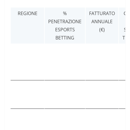
REGIONE
%
FATTURATO
CO
PENETRAZIONE
ANNUALE
ESPORTS
(€)
SC
BETTING
TRA
Nord
22 %
1 800 M
+12
America
ris
bet
spo
Europa
18 %
1 500 M
+8 
occidentale
al 
spo
Asia‑Pacifica
35 %
3 200 M
+20
ris