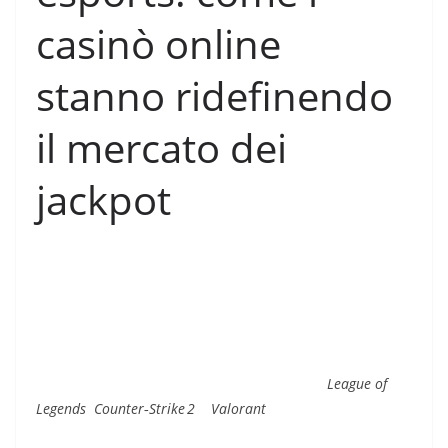
casinò online
stanno ridefinendo
il mercato dei
jackpot
Negli ultimi cinque anni le scommesse esports hanno
lasciato il ruolo di nicchia per diventare una colonna
portante del panorama globale del gioco d’azzardo
digitale. La crescita è stata trainata da un pubblico
giovane, altamente connesso e disposto a investire sia
tempo che denaro su titoli competitivi come
League of
Legends
,
Counter‑Strike 2
e
Valorant
.