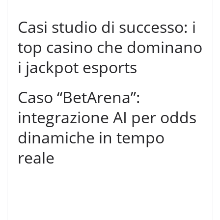
back garantito.
Casi studio di successo: i
top casino che dominano
i jackpot esports
Caso “BetArena”:
integrazione AI per odds
dinamiche in tempo
reale
BetArena ha sviluppato un motore predittivo basato su
reti neurali convoluzionali addestrate su oltre 30 TB di
dati storici match-esportativi. Il sistema aggiorna le quote