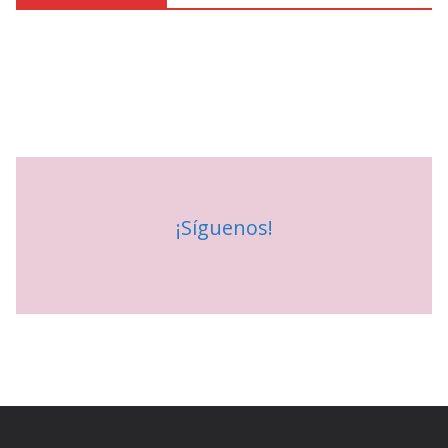
¿Quieres unirte a nosotros?
Llama 610 452 647
E-mail: info@alianzacoral.org
¡Síguenos!
Copyright © 2026
Alianza Coral Madrileña
. Todos los derechos