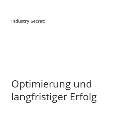
und aktualisiere deine Bankroll‑Tabelle.
Industry Secret:
Wetten mit niedrigerer Volatilität (z. B.
Over/Under) bieten häufig stabilere Renditen als
hochriskante Einzelwetten.
Durch das konsequente Befolgen dieser Schritte
minimierst du das Risiko, deine Bankroll zu erschöpfen,
und erhöhst gleichzeitig deine Gewinnchancen.
Optimierung und
langfristiger Erfolg
Nachdem du einige Wochen nach dieser Methode
gewettet hast, wird es Zeit, deine Strategie zu verfeinern.
Analysiere deine Trefferquote und passe die Einsatz‑Regel
an, falls du dauerhaft unter dem erwarteten ROI (Return