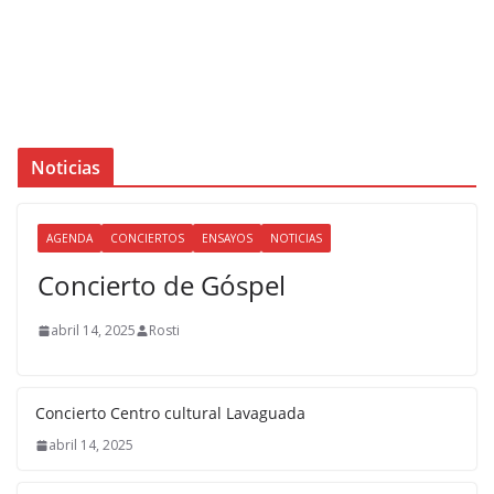
Audios
Partituras
Documentos
Noticias
AGENDA
CONCIERTOS
ENSAYOS
NOTICIAS
Concierto de Góspel
abril 14, 2025
Rosti
Concierto Centro cultural Lavaguada
abril 14, 2025