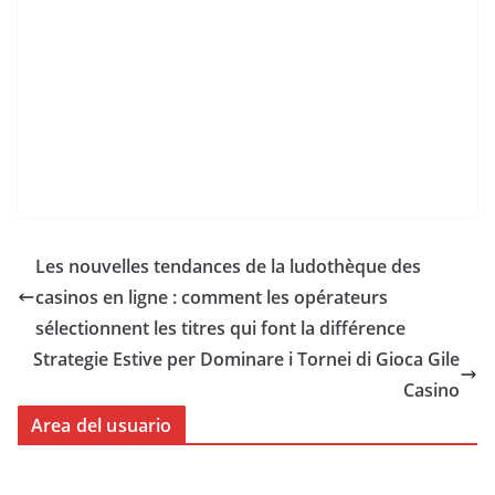
Berichterstattung, um deine Wettkarriere nachhaltig zu
stärken.
Viel Erfolg beim Wetten – und vergiss nicht, immer
verantwortungsbewusst zu spielen!
Les nouvelles tendances de la ludothèque des
casinos en ligne : comment les opérateurs
sélectionnent les titres qui font la différence
Strategie Estive per Dominare i Tornei di Gioca Gile
Casino
Area del usuario
Area del Usuario