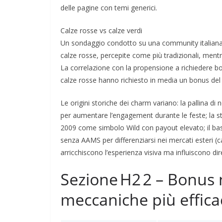
delle pagine con temi generici.
Calze rosse vs calze verdi
Un sondaggio condotto su una community italiana di
calze rosse, percepite come più tradizionali, mentre
La correlazione con la propensione a richiedere bon
calze rosse hanno richiesto in media un bonus del +
Le origini storiche dei charm variano: la pallina di
per aumentare l’engagement durante le feste; la ste
2009 come simbolo Wild con payout elevato; il bas
senza AAMS per differenziarsi nei mercati esteri (ca
arricchiscono l’esperienza visiva ma influiscono dir
Sezione H2 2 – Bonus n
meccaniche più effica