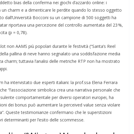
ddetto bias della conferma nei giochi d’azzardo online: i
 a un charm e a dimenticare le perdite quando lo stesso oggetto
o dall’Università Bocconi su un campione di 500 soggetti ha
vatar riportava una percezione del controllo aumentata del 23 %,
ita (p = 0,78).
slot non AAMS più popolari durante le festività (“Santa’s Reel
 della pallina di neve hanno segnalato una soddisfazione media
nza charm; tuttavia l’analisi delle metriche RTP non ha mostrato
uppi.
a intervistato due esperti italiani: la prof.ssa Elena Ferrara
to che “l’associazione simbolica crea una narrativa personale che
consulente comportamentale per diversi operatori europei, ha
zioni dei bonus può aumentare la perceived value senza violare
”. Queste testimonianze confermano che le superstizioni
i determinanti per l’esito delle scommesse.