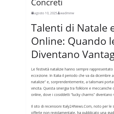
Concreti
agosto 10, 2025
wadminw
Talenti di Natale
Online: Quando le
Diventano Vantag
Le festività natalizie hanno sempre rappresentato 
eccezione. In Italia il periodo che va da dicembre a
natalizie” e, sorprendentemente, a talismani porta
vincita. Questa sinergia tra folklore e meccaniche
online, dove i cosiddetti “lucky charms” diventano 
Il sito di recensioni Italy24News.Com, noto per le su
offerte non regolamentate, ha pubblicato una gui