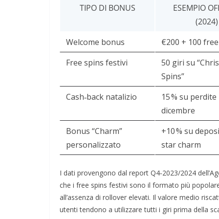
TIPO DI BONUS
ESEMPIO OF
(2024)
Welcome bonus
€200 + 100 free
Free spins festivi
50 giri su “Chr
Spins”
Cash‑back natalizio
15 % su perdite
dicembre
Bonus “Charm”
+10 % su depos
personalizzato
star charm
I dati provengono dal report Q4‑2023/2024 dell’Age
che i free spins festivi sono il formato più popolar
all’assenza di rollover elevati. Il valore medio ris
utenti tendono a utilizzare tutti i giri prima della 