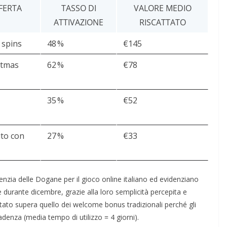
FERTA
TASSO DI
VALORE MEDIO
ATTIVAZIONE
RISCATTATO
 spins
48 %
€145
istmas
62 %
€78
35 %
€52
ito con
27 %
€33
nzia delle Dogane per il gioco online italiano ed evidenziano
e durante dicembre, grazie alla loro semplicità percepita e
cattato supera quello dei welcome bonus tradizionali perché gli
scadenza (media tempo di utilizzo = 4 giorni).